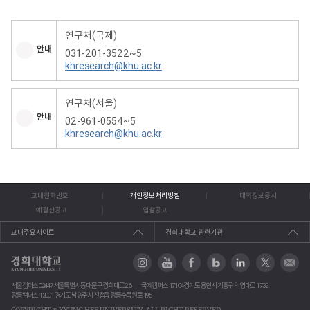
연구처(국제)
안내
031-201-3522~5
khresearch@khu.ac.kr
연구처(서울)
안내
02-961-0554~5
khresearch@khu.ac.kr
교내전화번호
개인정보처리방침
대학정보공시
예결산공고
입찰공고
교내주요사이트
경희대학교 관련기관
서울캠퍼스 02447 서울특별시 동대문구 경희대로 26
국제캠퍼스 17104 경기도 용인시 기흥구 덕영대로 1732
광릉캠퍼스 12001 경기도 남양주시 진접읍 광릉수목원로 195