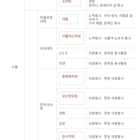
소리빛
관련
세미나, 장애인의 날 행사
노력봉사 : 미아 방지, 이름표 달
호텔관광
여울
아주기,
대학
기아 체험, 장애인 봉사
가톨릭신우회
노력봉사 : 서울역 노숙자 봉사
의과대학
S.U.S
의료봉사 : 방학중 봉사활동
의연
의료봉사 : 방학중 봉사활동
서울
충북향우회
의료봉사 : 한방 의료봉사
부산향우회
의료봉사 : 한방 의료봉사
한의과대
학
청록
의료봉사 : 한방 의료봉사
길벗
의료봉사 : 한방 의료봉사
침구학회
의료봉사 : 한방 의료봉사