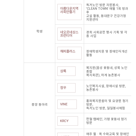
독거노인 방문 자원봉사,
아름다운지역
'CLEAN TOWN' 매월 1회 방과
사회만들기
후
교실 활동, 동대문구 건강가정
지원센터
학생
네오르네상스
경희 사회공헌 행사 기획 및 각
프런티어
종 사업
해피플러스
장애학생지원 및 장애인식개선
활동
복지원(음성 꽃동네, 성북 노인
상록
종합
복지회관), 하계 농촌봉사
노인복지시설, 장애시설 방문,
청우
농촌봉사
홍파복지원쉼터 및 요양원 정기
VINE
중앙 동아리
방문,
독거노인 방문, 일일봉사체험
헌혈 캠페인, 가평 꽃동네 정기
KRCY
방문
매주 월 · 목 수화교육 및 장애인