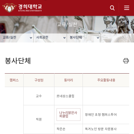
교류/실천
교류/실천
사회공헌
봉사단체
봉사단체
프린트
캠퍼스
구성원
동아리
주요활동내용
교수
르네상스클럽
나누리밝은사
장애인 초청 캠퍼스투어
회클럽
직원
작은손
독거노인 방문 자원봉사