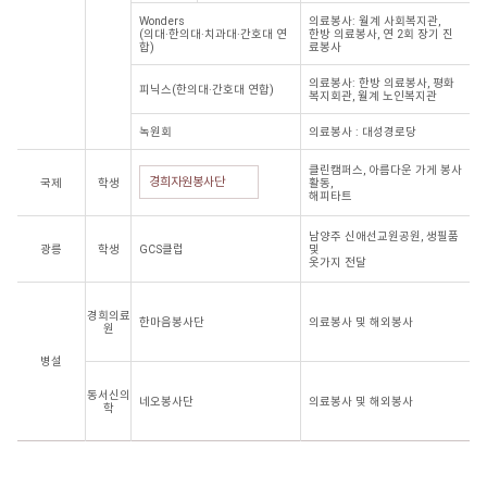
Wonders
의료봉사: 월계 사회복지관,
(의대·한의대·치과대·간호대 연
한방 의료봉사, 연 2회 장기 진
합)
료봉사
의료봉사: 한방 의료봉사, 평화
피닉스(한의대·간호대 연합)
복지회관, 월계 노인복지관
녹원회
의료봉사 : 대성경로당
클린캠퍼스, 아름다운 가게 봉사
경희자원봉사단
국제
학생
활동,
해피타트
남양주 신애선교원공원, 생필품
광릉
학생
GCS클럽
및
옷가지 전달
경희의료
한마음봉사단
의료봉사 및 해외봉사
원
병설
동서신의
네오봉사단
의료봉사 및 해외봉사
학