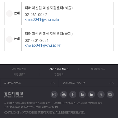
미래혁신원 학생지원센터(서울)
안내
02-961-0047
khsa0041@khu.ac.kr
미래혁신원 학생지원센터(국제)
안내
031-201-3051
khwa5041@khu.ac.kr
교내전화번호
개인정보처리방침
대학정보공시
예결산공고
입찰공고
교내주요사이트
경희대학교 관련기관
서울캠퍼스 02447 서울특별시 동대문구 경희대로 26
국제캠퍼스 17104 경기도 용인시 기흥구 덕영대로 1732
광릉캠퍼스 12001 경기도 남양주시 진접읍 광릉수목원로 195
COPYRIGHT
©
KYUNG HEE UNIVERSITY. ALL RIGHT RESERVED.