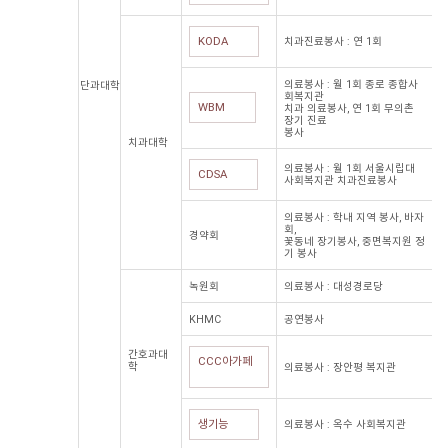
KODA
치과진료봉사 : 연 1회
의료봉사 : 월 1회 종로 종합사
단과대학
회복지관
WBM
치과 의료봉사, 연 1회 무의촌
장기 진료
봉사
치과대학
의료봉사 : 월 1회 서울시립대
CDSA
사회복지관 치과진료봉사
의료봉사 : 학내 지역 봉사, 바자
회,
경약회
꽃동네 장기봉사, 중면복지원 정
기 봉사
녹원회
의료봉사 : 대성경로당
KHMC
공연봉사
간호과대
CCC아가페
학
의료봉사 : 장안평 복지관
생기능
의료봉사 : 옥수 사회복지관