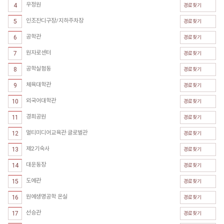
우정원
4
경로찾기
인조잔디구장/지하주차장
5
경로찾기
공학관
6
경로찾기
원자로센터
7
경로찾기
공학실험동
8
경로찾기
체육대학관
9
경로찾기
외국어대학관
10
경로찾기
경희공원
11
경로찾기
멀티미디어교육관·글로벌관
12
경로찾기
제2기숙사
13
경로찾기
대운동장
14
경로찾기
도예관
15
경로찾기
원예생명공학 온실
16
경로찾기
선승관
17
경로찾기