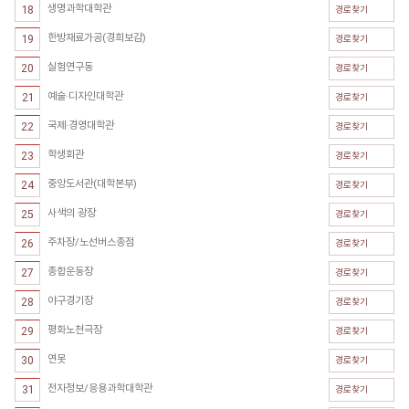
생명과학대학관
18
경로찾기
한방재료가공(경희보감)
19
경로찾기
실험연구동
20
경로찾기
예술·디자인대학관
21
경로찾기
국제·경영대학관
22
경로찾기
학생회관
23
경로찾기
중앙도서관(대학본부)
24
경로찾기
사색의 광장
25
경로찾기
주차장/노선버스종점
26
경로찾기
종합운동장
27
경로찾기
야구경기장
28
경로찾기
평화노천극장
29
경로찾기
연못
30
경로찾기
전자정보/응용과학대학관
31
경로찾기