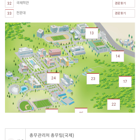
국제학관
32
경로찾기
천문대
33
경로찾기
13
14
24
23
17
22
25
32
33
총무관리처 총무팀(국제)