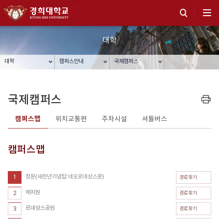
대학
대학
캠퍼스안내
국제캠퍼스
국제캠퍼스
프린트
캠퍼스맵
위치교통편
주차시설
셔틀버스
캠퍼스맵
1
정문(새천년기념탑:네오르네상스문)
경로찾기
애지원
2
경로찾기
르네상스공원
3
경로찾기